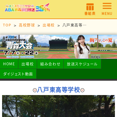
番組表
MENU
TOP
高校野球
出場校
八戸東高等学校
HOME
出場校
組み合わせ
放送スケジュール
ダイジェスト動画
八戸東高等学校