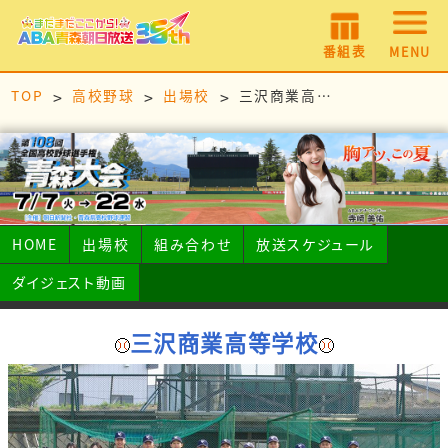
番組表
MENU
TOP
高校野球
出場校
三沢商業高等学校
HOME
出場校
組み合わせ
放送スケジュール
ダイジェスト動画
三沢商業高等学校