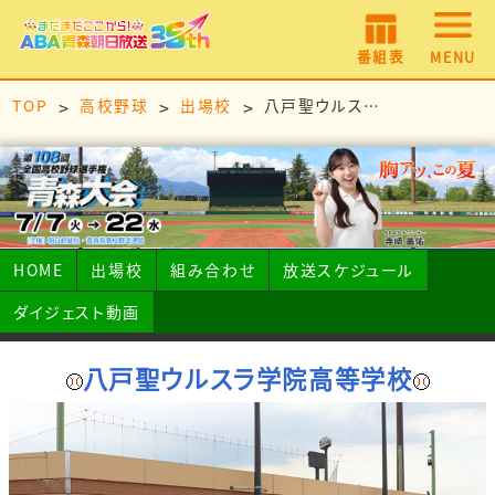
番組表
MENU
TOP
高校野球
出場校
八戸聖ウルスラ学院高等学校
HOME
出場校
組み合わせ
放送スケジュール
ダイジェスト動画
八戸聖ウルスラ学院高等学校