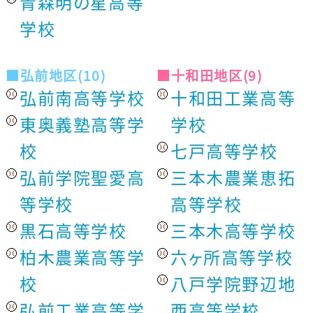
青森明の星高等
学校
■弘前地区(10)
■十和田地区(9)
弘前南高等学校
十和田工業高等
東奥義塾高等学
学校
校
七戸高等学校
弘前学院聖愛高
三本木農業恵拓
等学校
高等学校
黒石高等学校
三本木高等学校
柏木農業高等学
六ヶ所高等学校
校
八戸学院野辺地
弘前工業高等学
西高等学校