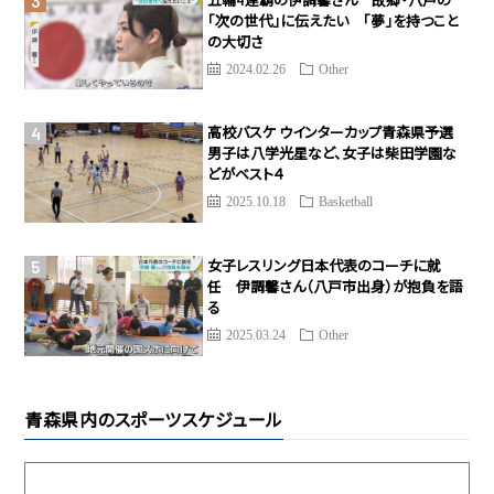
「次の世代」に伝えたい 「夢」を持つこと
の大切さ
2024.02.26
Other
高校バスケ ウインターカップ青森県予選
男子は八学光星など、女子は柴田学園な
どがベスト４
2025.10.18
Basketball
女子レスリング日本代表のコーチに就
任 伊調馨さん（八戸市出身）が抱負を語
る
2025.03.24
Other
青森県内のスポーツスケジュール