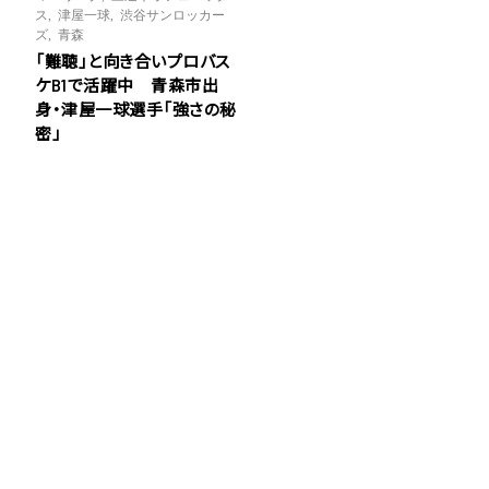
ス
,
津屋一球
,
渋谷サンロッカー
ズ
,
青森
「難聴」と向き合いプロバス
ケB1で活躍中 青森市出
身・津屋一球選手「強さの秘
密」