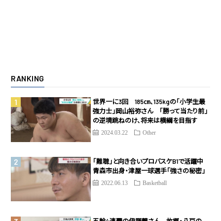
RANKING
世界一に3回 185㎝、135kgの「小学生最
強力士」岡山裕弥さん 「勝って当たり前」
の逆境跳ねのけ、将来は横綱を目指す
2024.03.22
Other
「難聴」と向き合いプロバスケB1で活躍中
青森市出身・津屋一球選手「強さの秘密」
2022.06.13
Basketball
五輪4連覇の伊調馨さん 故郷・八戸の