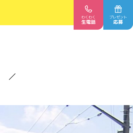
わくわく
プレゼント
生電話
応募