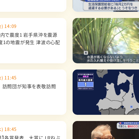
) 14:09
県内で震度1 岩手県沖を震源
度1の地震が発生 津波の心配
) 11:45
 訪問団が知事を表敬訪問
) 18:45
祭】各賞発表 大賞にＪＲねぶ