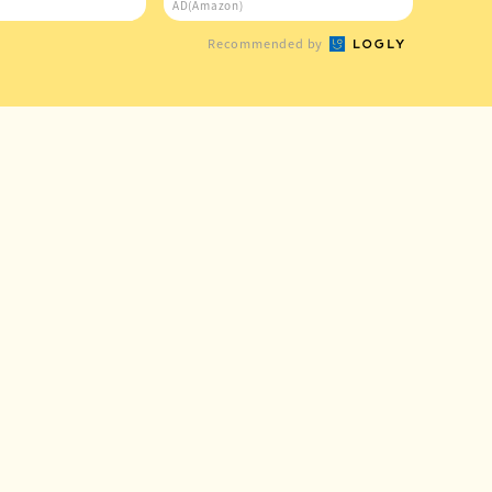
逃せない
AD(Amazon)
Recommended by