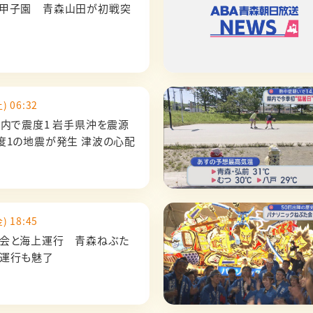
甲子園 青森山田が初戦突
) 06:32
県内で震度1 岩手県沖を震源
度1の地震が発生 津波の心配
) 18:45
会と海上運行 青森ねぶた
運行も魅了