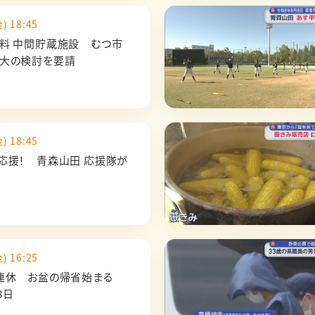
) 18:45
料 中間貯蔵施設 むつ市
大の検討を要請
) 18:45
応援！ 青森山田 応援隊が
) 16:25
9連休 お盆の帰省始まる
8日