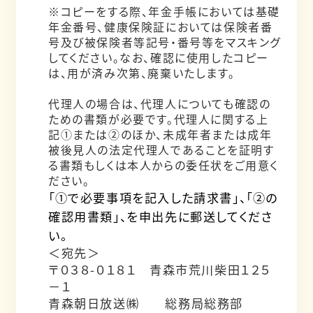
※コピーをする際、年金手帳においては基礎
年金番号、健康保険証においては保険者番
号及び被保険者等記号・番号等をマスキング
してください。なお、確認に使用したコピー
は、用が済み次第、廃棄いたします。
代理人の場合は、代理人についても確認の
ための書類が必要です。代理人に関する上
記①または②のほか、未成年者または成年
被後見人の法定代理人であることを証明す
る書類もしくは本人からの委任状をご用意く
ださい。
「①で必要事項を記入した請求書」、「②の
確認用書類」、を申出先に郵送してくださ
い。
＜宛先＞
〒０３８-０１８１ 青森市荒川柴田１２５
－１
青森朝日放送㈱ 総務局総務部