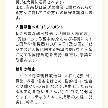
員、従業員に適用されます。
また、青森朝日放送の事業に関わるあらゆ
る方々に対してこの方針の遵守を期待しま
す。
人権尊重へのコミットメント
私たち青森朝日放送は、「国連人権宣言」、
「労働における基本的原則及び権利に関す
る国際労働機関（ILO）宣言」及び国連「ビ
ジネスと人権に関する指導原則」など人権
に関する国際規範を支持・尊重し、事業に
取組みます。
差別の禁止
私たち青森朝日放送は、人種・民族、性、
職業、境遇、信条をはじめ、性的指向・性自
認や障がいの有無などを理由としたあら
ゆる差別を認めません。特に、社会的弱者
やマイノリティの人々、未成年の人権に配
慮し、尊重します。