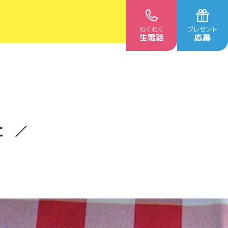
わくわく
プレゼント
生電話
応募
ェ