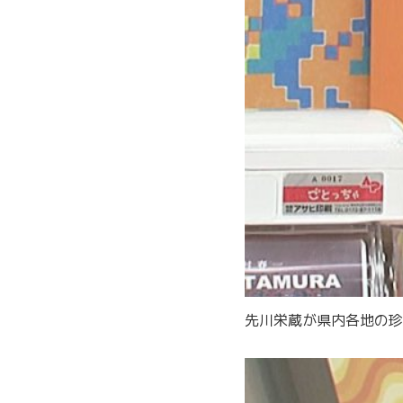
先川栄蔵が県内各地の珍