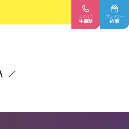
わくわく
プレゼント
生電話
応募
ハ