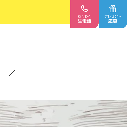
わくわく
プレゼント
生電話
応募