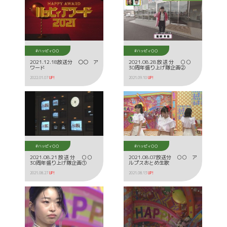
#ハッピィ○○
#ハッピィ○○
2021.12.18放送分 〇〇 ア
2021.08.28放送分 ○○
ワード
30周年盛り上げ隊企画②
2022.01.07
UP!
2021.09.10
UP!
#ハッピィ○○
#ハッピィ○○
2021.08.21放送分 ○○
2021.08.07放送分 ○○ ア
30周年盛り上げ隊企画①
ルプスおとめ生歌
2021.08.27
UP!
2021.08.13
UP!