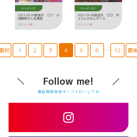
#ハッピィ○○
#ハッピィ○○
2021.05.29放送分 ○○ 小
2021.03.06放送分 〇〇 沢
田桐咲さん生演武
上りんかさんダンス
2021.05.29
UP!
2021.03.06
UP!
最初
1
2
3
4
5
6
…
12
最
Follow me!
番組情報発信中！フォローしてね