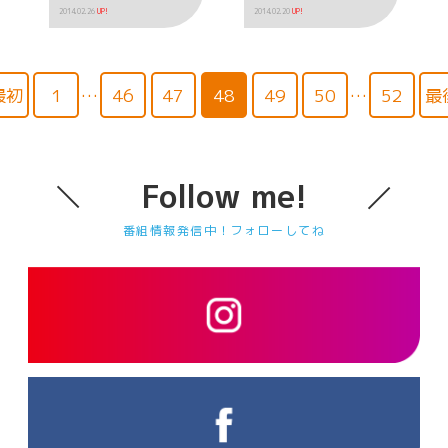
2014.02.26
UP!
2014.02.20
UP!
最初
1
…
46
47
48
49
50
…
52
最
Follow me!
番組情報発信中！フォローしてね