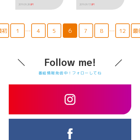
2019.09.28
UP!
2019.09.13
UP!
最初
1
…
4
5
6
7
8
…
12
最
Follow me!
番組情報発信中！フォローしてね