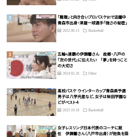
「難聴」と向き合いプロバスケB1で活躍中
青森市出身・津屋一球選手「強さの秘密」
2022.06.13
Basketball
五輪4連覇の伊調馨さん 故郷・八戸の
「次の世代」に伝えたい 「夢」を持つこと
の大切さ
2024.02.26
Other
高校バスケ ウインターカップ青森県予選
男子は八学光星など、女子は柴田学園な
どがベスト４
2025.10.18
Basketball
女子レスリング日本代表のコーチに就
任 伊調馨さん（八戸市出身）が抱負を語