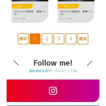
#秘湯ハンター
#秘湯ハンター
2023.04.22放送分 秘湯ハン
2023.03.04放送分 秘湯ハン
ター
ター
2023.05.10
UP!
2023.03.11
UP!
最初
1
2
3
4
最後
Follow me!
番組情報発信中！フォローしてね