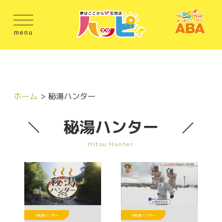
menu
ホーム
秘湯ハンター
秘湯ハンター
Hitou Hunter
#秘湯ハンター
#秘湯ハンター