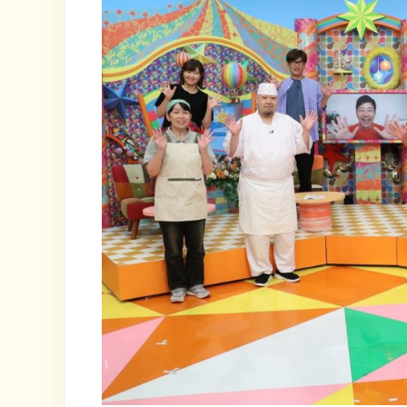
ませ⭐️ ✩‧₊˚おまけ✩‧₊˚ 30周年を記念した、新しいノベルティグッズも完成し、一足先にゲットしました♪ 光の
加減で色合いが変わるのもすごくいい！ロゴもかわいい💕 これから取材などでお世話になった方
する予定です！ それに、このほかにもノベルティグッズを作成中ですので、楽しみにしていただけたら嬉しいです☺️✨
中村かさね