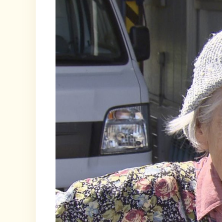
なことをしている時間がもう嬉しくて嬉しくて。録画を本当に3
ビューの時にハッピィに来てくださった、Snow Manの
ンスフォーメーションの中でも、どの立ち位置にいてもパッと目を
だきたいです！！ 仲間や共演した皆さんに笑ってほしくて、幸せであってほしくて！それが結構仕事をがんばる理