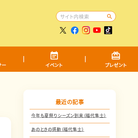
サー
イベント
プレゼント
最近の記事
今年も夏祭りシーズン到来（福代隼士）
あのときの感動（福代隼士）