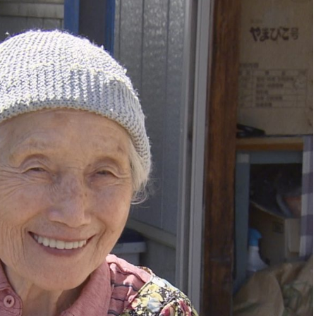
0回くらい連続で見てました🥲 それから、以前、デ
佐久間大介さんも、ますますご活躍のようで✨ 激しく変わるダ
引く存在感が素敵です🐠 また青森にぜひきていた
由！！笑 来週はどんな笑顔に出会えるかな〜✨ 中村かさね