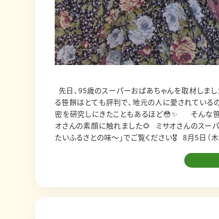
先日、95歳のスーパーおばあちゃんを取材しました✨ 五所川原市に住む、桑田ミサオさんです！ ミサオさんの作
る笹餅はとても評判で、地元の人に愛されている
密を研究しにきたこともあるほど😳✨ そんな笹餅の作り方を教えていただきながら、たくさんの人に愛されるミサ
オさんの素顔に触れました🌻 ミサオさんのスーパーおばあちゃんっぷり、ぜひ、あす放送の「一品食堂〜令和に残し
たいふるさとの味〜」でご覧ください🎖 8月5日（木）夕方6時15分〜のスーパーＪチャンネルABA内です！ そういえ
ば、ちょっと前にはスーパーおじいちゃんにも会いました！ マスターズ陸上で７つの世界記録を持つ、
ABAの30周年CMにご出演していただいたときに撮っていただきました！ 走る姿も力強い言葉も、かっこいいんです
よねー☺️ 昔から人生の大先輩とご縁があることが多いのですが、たぶんそれは、私の２組のじいちゃんばあちゃ
んに囲まれて育ったからなのかなと思います。 「一品食堂」の企画を始めようと思ったのは、ばあちゃんたちが作る料
理の思い出があったからですね☺️ 父方のおばあちゃんの、粉から打って作るうどんと松前漬、母方のおばあちゃん
の、仙台の郷土料理・ずんだもちとおくずかけ。 これが特に大好きで、子どもの頃は一緒に作ったものです🌷 で、２