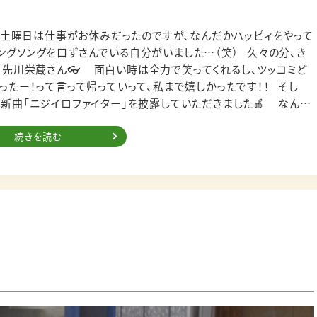
ングを口ずさんでいる自分がいました…（笑） 久々の分、き
曲「ニジイロファイター」を披露していただきました🍎 なんか
定感が、すごい！！ リハーサルからとびっきりの
てきましたよ☺️🌈 8月15日（日）には、配信ラ
続きを読む
としちゃいます😍実物をお手に取った時の、お楽しみにしてくださ
ファミリーのアイドルの皆さんが、
てよかったなと心から思います！ そうそう、AKB48
ーに選ばれましたねー！！🌷 この前、他局の音楽番組
楽しそうに踊っていて…ダンスが大好きな結衣ちゃんがのびのび好き