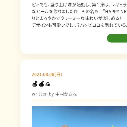
ピィでも、盛り上げ隊が始動し、第１弾は、レギュラーメン
なビールを作りました🍺 その名も “HAPPY NEW BEER” 🌼 県産の小麦を使っていて、ホップの華やかな香
りとまろやかでクリーミーな味わいが楽しめる！ そして、Be Easy Brewing史上初の缶ビールです🎉 パッケージ
デザインも可愛いでしょ？ハッピヨコも隠れているんです♡ この特別なクラフトビールを2000
の様子をハッピィで特集した先週土曜日に、オンライ
ぼ半日で完売してしまいました！！ 我々もギャレスさんもビックリ😆🌈 お買い上げいただいた方、スーパーなどへ
行ってくださった方、本当にありがとうございました！ 私も何本か購入して、そのうち1本だけ飲みました☺️
に…もう…最高…って感じです！ 飲みたいけど、もったいなくてなかなか次の1本が開けられません…！ 温度が変
わると味も少し変化が生まれて、ゆーっくりと香りと
な仲間がたくさんいて、ABAって最高だ！ギャレスさん、ありがとうございます⭐️
は、これから缶ビールの製造にも力を入れていくそうです！ 新作商品の「がへある」も今のトレンド
2021.08.08(日)
香りがとても爽やかで美味しかったですよー！ またギャレスさんのお店にまた買いに行こうっと！ そして、きょうの
🍏🍎🍙
ハッピィでは、ABA30周年プロジェクト 第2弾を放送！ 第2弾は、「！NEW！なラーメンを作ろう」！ 
ば、しあわせの拉麺のコーナーでもおなじみ、ラーメン研究家・石山勇
written by
中村かさね
ラーメンを作って頂きました！ それが！ 「しあわせの拉麺！NEW！」 県産トマトが主役の冷たい坦々麺です♪ トマ
トのペーストと胡麻の風味、石山さん自家製ラー油が香るつけ麺スタイル。 具
モッツアレラチーズ、バジルが乗った、カプレーゼ風🍅 トマトと麺で紅白になっていて、石山さんからのお
ちが表現されています！ こちらの「しあわせの拉麺！NEW！」は、弘前市のヒロロ４Fのフードコートにある、石山さん
のお店「八甲田麺業R」で食べることができるます！ 9月いっぱいまでの、期間限定販売です！！ ぜひ、ご賞味くださ