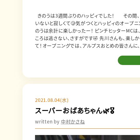
きのうは3週間ぶりのハッピィでした！ その間、土曜日は仕事がお休みだったのですが、なんだかハッピィをやって
いないと寂しくて🥲気がつくとハッピィのオープニングソ
のうは余計に楽しかったー！ ピンチヒッターMCは、先川栄蔵さん👓 面白い時は全力で笑ってくれるし、ツッコミど
ころは逃さない、さすがです🤣 先川さんも、楽しかったー！って言って帰っていって、私まで嬉しかったです！！ そし
て！オープニングでは、アルプスおとめの皆さんに、新
もうこの4人…本当に可愛くて微笑ましくて…あと歌声の透明感と安
笑顔で、パフォーマンスするのが楽しい！という気持ちがビリビリ伝わっ
イブもあるそうです✨ そして、CDもいただきました！ありがとうございます！ ジャケット写真も爽やか！でも、裏面
はメンバーの違う一面が垣間見える写真で、キュン
い♪ せっかくなので、以前、RINGOMUSUMEとライスボールから頂いたCDも一緒に記念撮影！
RINGOMUSUMEの4thアルバム「Eternity」✨ 最近ますます、プロだなーと感心させられる彼女たち🌙 素敵すぎ
る！ 今はやっぱり、「JOMON」をヘビロテしちゃいますね！ ライスボールの3rdシングル「JAN-KEN-PON / 涙のセ
2021.08.04(水)
ンタク」も、いい！！ 聴くと心が洗われるような、さすがの歌唱力！作詞にも挑戦したというJAN-KEN-PON の、「どん
スーパーおばあちゃん🌿🎖
な"らしさ"もあいこでしょ〜♪」というパートがすごく好みなのです！！ ハッピィ
日々どんどん輝きを増している姿を見ると、この仕事をしてい
written by
中村かさね
team8の横山結衣ちゃんも、「根も葉もRumor」の選抜メンバ
ですが、そこでバチバチのキレッキレに、すっごく