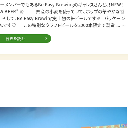
バーでもあるBe Easy Brewingのギャレスさんと、！NEW！
本限定で製造し、そ
ンショップや県内のスーパーで1本650円販売したところ… ほ
続きを読む
 本当
コク、余韻を感じながら飲む時間が幸せなひと時でした🌿 素敵
 ちなみに、Be Easy Brewingで
！ トロピカルな
ラーメンといえ
人さん♪ 今までに見たことのない、素敵な
材は、“ぷにゅぷにゅ”というトマトと
祝いの気持
い