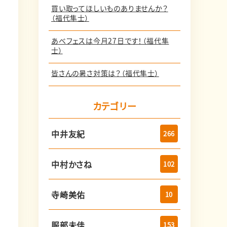
買い取ってほしいものありませんか？
（福代隼士）
あべフェスは今月27日です！（福代隼
士）
皆さんの暑さ対策は？（福代隼士）
カテゴリー
中井友紀
266
中村かさね
102
寺崎美佑
10
服部未佳
153