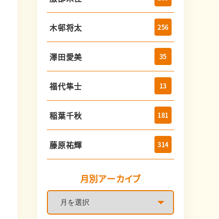
木邨将太
256
澤田愛美
35
福代隼士
13
稲葉千秋
181
藤原祐輝
314
月別アーカイブ