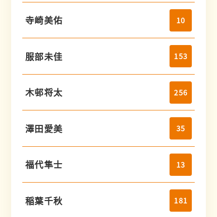
寺崎美佑
10
服部未佳
153
木邨将太
256
澤田愛美
35
福代隼士
13
稲葉千秋
181