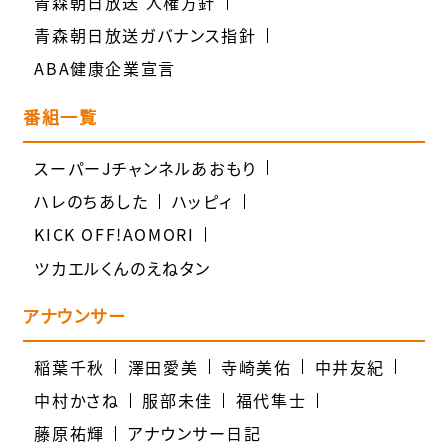
青森朝日放送 人権方針
青森朝日放送ガバナンス指針
ABA健康企業宣言
番組一覧
スーパーJチャンネルあおもり
ハレのちあした
ハッピィ
KICK OFF!AOMORI
ツカエルくんのえねタン
アナウンサー
稲葉千秋
澤田愛美
寺崎美佑
中井友紀
中村かさね
服部未佳
福代隼士
藤原祐輝
アナウンサー日記