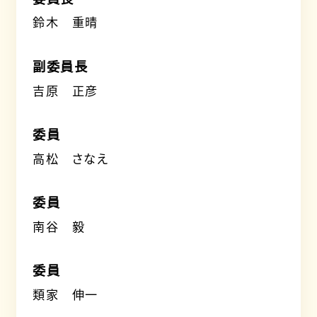
鈴木 重晴
副委員長
吉原 正彦
委員
高松 さなえ
委員
南谷 毅
委員
類家 伸一