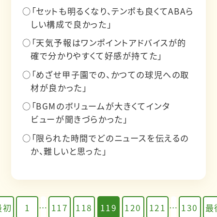
○「セットも明るくなり、テンポも良くてABAら
しい構成で良かった」
○「天気予報はワンポイントアドバイスが的
確で分かりやすくて好感が持てた」
○「めざせ甲子園での、かつての球児への取
材が良かった」
○「BGMのボリュームが大きくてインタ
ビューが聞きづらかった」
○「限られた時間でどのニュースを伝えるの
か、難しいと思った」
最初
1
…
117
118
119
120
121
…
130
最