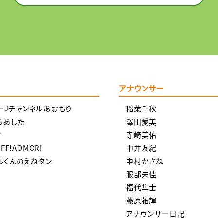
覧
アナウンサー
ーJチャンネルあおもり
稲葉千秋
ちあした
澤田愛美
ィ
寺崎美佑
OFF!AOMORI
中井友紀
ルくんのえねタン
中村かさね
服部未佳
福代隼士
藤原祐輝
アナウンサー日記