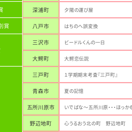
賞
深浦町
夕陽の運び屋
別賞
八戸市
はちのへ誤変換
三沢市
ビードルくんの一日
賞
大鰐町
大鰐恋伝説
三戸町
１学期期末考査『三戸町』
青森市
夏の記憶
五所川原市
いでばな～五所川原・・・ほっか
野辺地町
心うるおう北の町 野辺地町