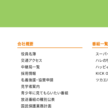
会社概要
番組一
役員名簿
スーパ
交通アクセス
ハレの
中継局一覧
ハッピ
採用情報
KICK 
名義後援・協賛申請
ツカエ
見学者案内
青少年に見てもらいたい番組
放送番組の種別公表
国民保護業務計画