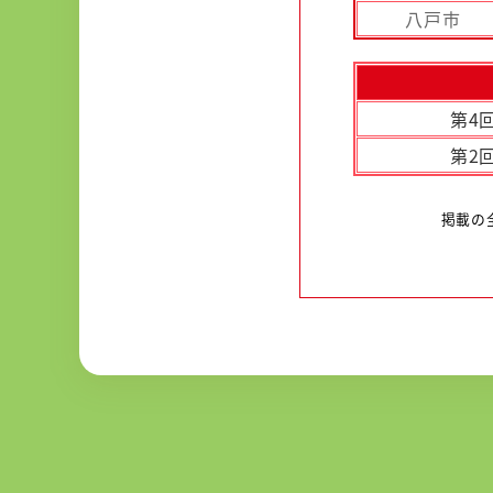
八戸市
第4回
第2回
掲載の