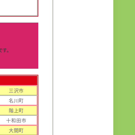
です。
三沢市
名川町
階上町
十和田市
大間町