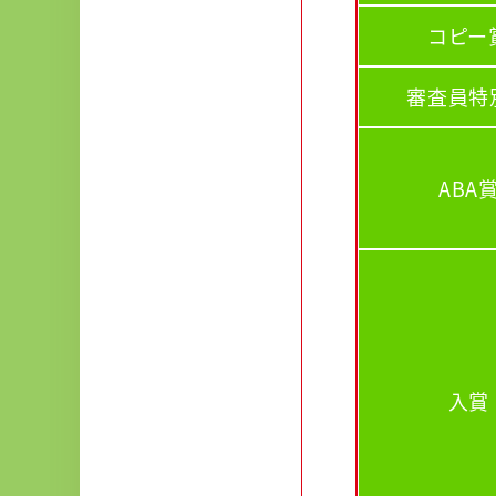
コピー
審査員特
ABA
入賞