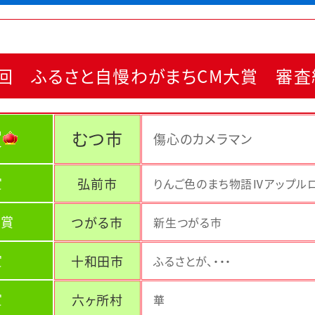
6回 ふるさと自慢わがまちCM大賞 審査
賞
むつ市
傷心のカメラマン
賞
弘前市
りんご色のまち物語Ⅳアップル
ア賞
つがる市
新生つがる市
賞
十和田市
ふるさとが、・・・
賞
六ヶ所村
華