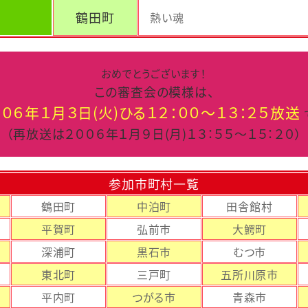
鶴田町
熱い魂
おめでとうございます！
この審査会の模様は、
００６年１月３日(火)ひる１２：００～１３：２５放送
（再放送は２００６年１月９日(月)１３：５５～１５：２０）
参加市町村一覧
鶴田町
中泊町
田舎館村
平賀町
弘前市
大鰐町
深浦町
黒石市
むつ市
東北町
三戸町
五所川原市
平内町
つがる市
青森市