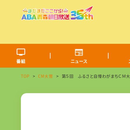
番組
ニュース
TOP
CM大賞
第５回 ふるさと自慢わがまちＣＭ