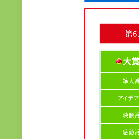
第
大
準大
アイデ
映像
感動