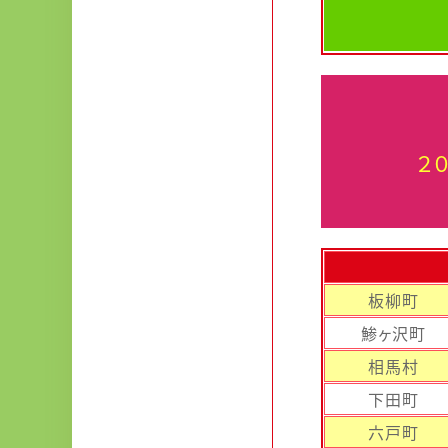
２
板柳町
鯵ヶ沢町
相馬村
下田町
六戸町