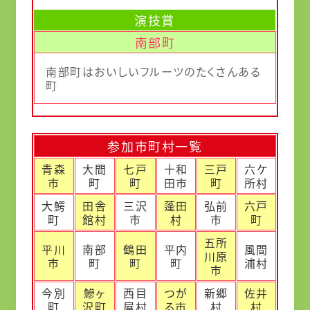
演技賞
南部町
南部町はおいしいフルーツのたくさんある
町
参加市町村一覧
青森
大間
七戸
十和
三戸
六ケ
市
町
町
田市
町
所村
大鰐
田舎
三沢
蓬田
弘前
六戸
町
館村
市
村
市
町
五所
平川
南部
鶴田
平内
風間
川原
市
町
町
町
浦村
市
今別
鰺ヶ
西目
つが
新郷
佐井
町
沢町
屋村
る市
村
村