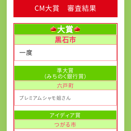
CM大賞 審査結果
大賞
黒石市
一度
準大賞
（みちのく銀行賞）
六戸町
プレミアムシャモ姐さん
アイディア賞
つがる市