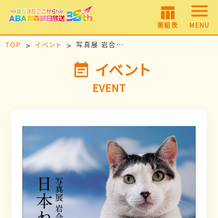
番組表
MENU
TOP
イベント
写真展 岩合光昭の日本ねこ歩き
イベント
EVENT