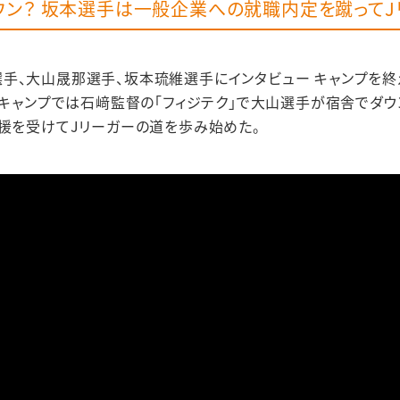
ウン？ 坂本選手は一般企業への就職内定を蹴ってJ
手、大山晟那選手、坂本琉維選手にインタビュー キャンプを
 キャンプでは石﨑監督の「フィジテク」で大山選手が宿舎でダ
応援を受けてJリーガーの道を歩み始めた。