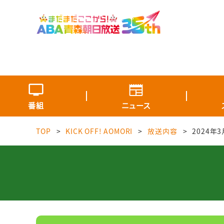
番組
ニュース
TOP
KICK OFF! AOMORI
放送内容
2024年