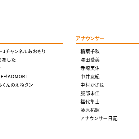
覧
アナウンサー
ーJチャンネルあおもり
稲葉千秋
ちあした
澤田愛美
ィ
寺崎美佑
OFF!AOMORI
中井友紀
ルくんのえねタン
中村かさね
服部未佳
福代隼士
藤原祐輝
アナウンサー日記