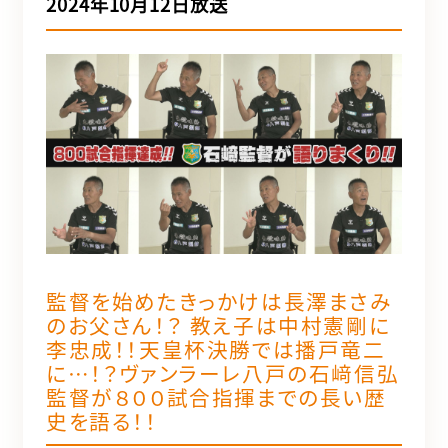
2024年10月12日放送
監督を始めたきっかけは長澤まさみ
のお父さん！？ 教え子は中村憲剛に
李忠成！！天皇杯決勝では播戸竜二
に…！？ヴァンラーレ八戸の石﨑信弘
監督が８００試合指揮までの長い歴
史を語る！！