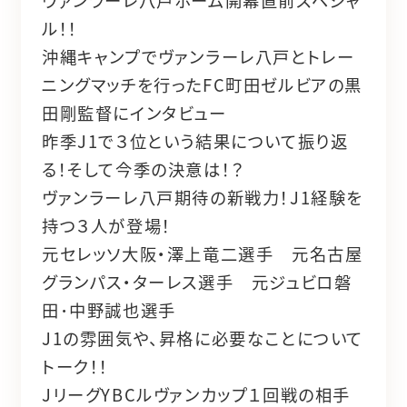
ル！！
沖縄キャンプでヴァンラーレ八戸とトレー
ニングマッチを行ったFC町田ゼルビアの黒
田剛監督にインタビュー
昨季J1で３位という結果について振り返
る！そして今季の決意は！？
ヴァンラーレ八戸期待の新戦力！J1経験を
持つ３人が登場！
元セレッソ大阪・澤上竜二選手 元名古屋
グランパス・ターレス選手 元ジュビロ磐
田･中野誠也選手
J1の雰囲気や、昇格に必要なことについて
トーク！！
JリーグYBCルヴァンカップ１回戦の相手