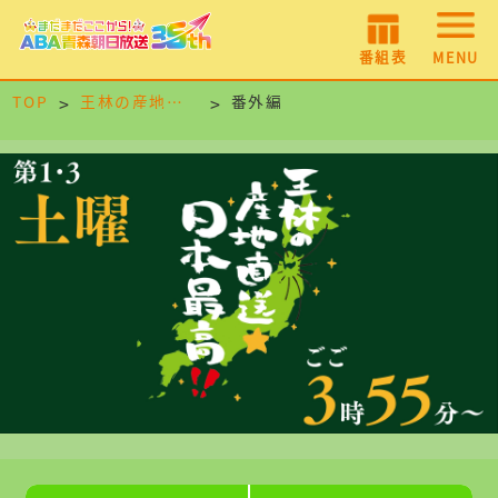
番組表
MENU
TOP
王林の産地直送☆日本最高！！
番外編