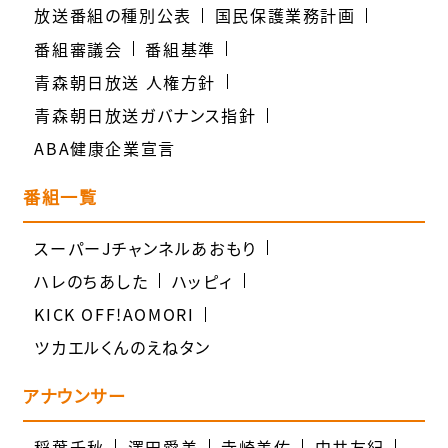
放送番組の種別公表
国民保護業務計画
番組審議会
番組基準
青森朝日放送 人権方針
青森朝日放送ガバナンス指針
ABA健康企業宣言
番組一覧
スーパーJチャンネルあおもり
ハレのちあした
ハッピィ
KICK OFF!AOMORI
ツカエルくんのえねタン
アナウンサー
稲葉千秋
澤田愛美
寺崎美佑
中井友紀