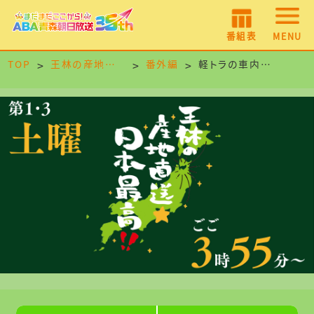
番組表
MENU
TOP
王林の産地直送☆日本最高！！
番外編
軽トラの車内から ＃１４．あおもりの雪