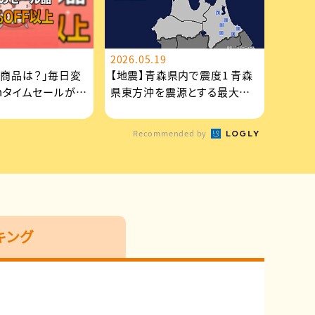
2026.05.19
玉商品は？」毎日変
【地震】青森県内で震度1 青森
onタイムセールが見
県東方沖を震源とする最大震
度1の地震が発生 津波の...
Recommended by
キング