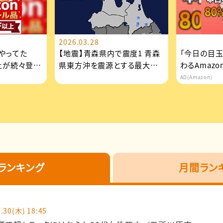
2026.03.28
やってた
【地震】青森県内で震度1 青森
「今日の目
以上が続々登
県東方沖を震源とする最大震
わるAmaz
が...
度1の地震が発生 津波の...
逃せない
AD(Amazon)
ランキング
月間ラン
.30(木) 18:45