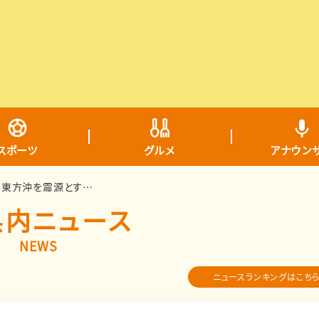
スポーツ
グルメ
アナウン
【地震】青森県内で震度1 青森県東方沖を震源とする最大震度1の地震が発生 津波の心配なし
県内ニュース
NEWS
ニュースランキングはこち