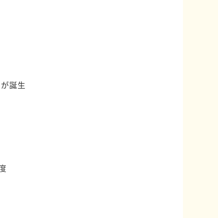
点が誕生
度