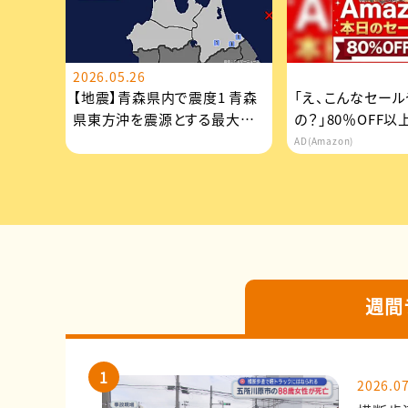
2026.05.26
【地震】青森県内で震度1 青森
「え、こんなセール
県東方沖を震源とする最大震
の？」80％OFF
度1の地震が発生 津波の...
場！Amazonの本気
AD(Amazon)
週間
2026.07