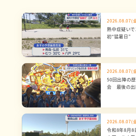
2026.08.07(金
熱中症疑いで
初“猛暑日” 
2026.08.07(金
50回出陣の
会 最後の
2026.08.07(金
令和8年8月