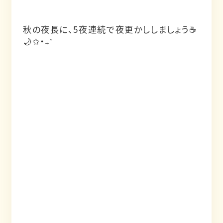
秋の夜長に、5夜連続で夜更かししましょう☕️
🌙✩‧₊˚