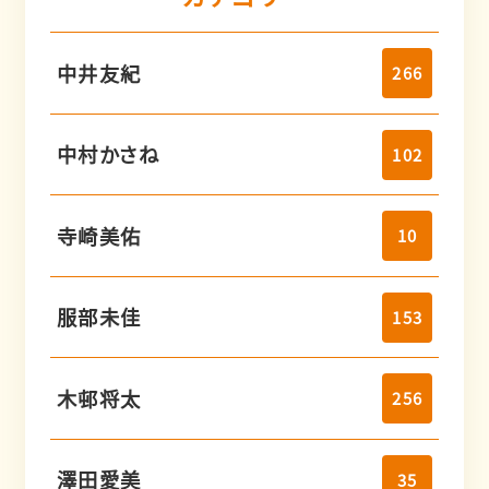
中井友紀
266
中村かさね
102
寺崎美佑
10
服部未佳
153
木邨将太
256
澤田愛美
35