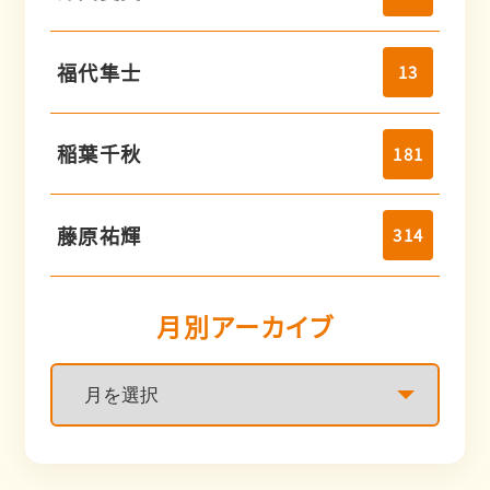
福代隼士
13
稲葉千秋
181
藤原祐輝
314
月別アーカイブ