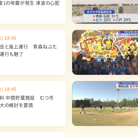
度1の地震が発生 津波の心配
) 18:45
会と海上運行 青森ねぶた
運行も魅了
) 18:45
料 中間貯蔵施設 むつ市
大の検討を要請