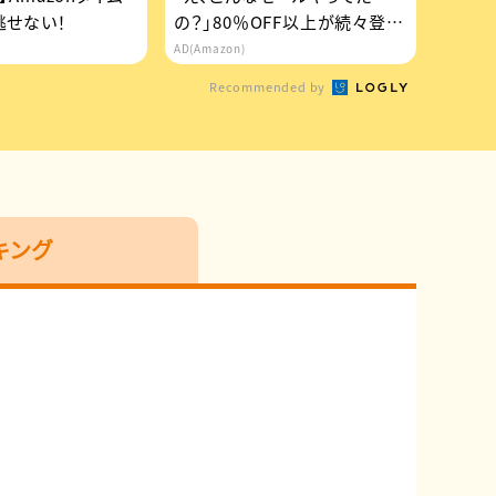
逃せない！
の？」80％OFF以上が続々登
場！Amazonの本気が...
AD(Amazon)
Recommended by
キング