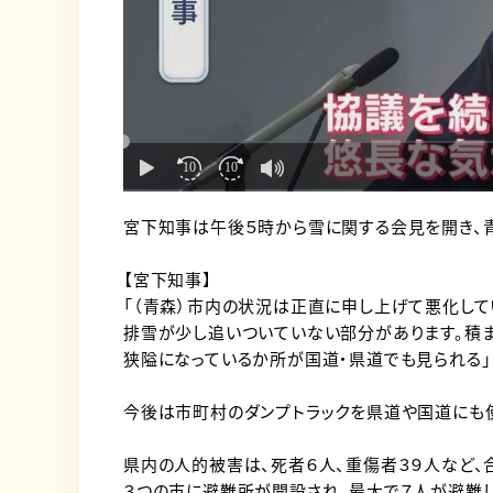
宮下知事は午後５時から雪に関する会見を開き、
【宮下知事】
「（青森）市内の状況は正直に申し上げて悪化して
排雪が少し追いついていない部分があります。積
狭隘になっているか所が国道・県道でも見られる」
今後は市町村のダンプトラックを県道や国道にも
県内の人的被害は、死者６人、重傷者３９人など、
３つの市に避難所が開設され、最大で７人が避難し