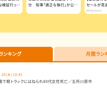
な検証行って
分 知事「適正な執行」か公表
セールが見
求める
AD(Amazon)
ランキング
月間ラン
.30(木) 18:45
道で軽トラックにはねられ80代女性死亡／五所川原市