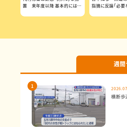
置 来年度以降 基本的には実
指摘に反論「必要
施しない
いる」
週間
2026.07
横断歩