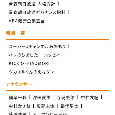
青森朝日放送 人権方針
青森朝日放送ガバナンス指針
ABA健康企業宣言
番組一覧
スーパーJチャンネルあおもり
ハレのちあした
ハッピィ
KICK OFF!AOMORI
ツカエルくんのえねタン
アナウンサー
稲葉千秋
澤田愛美
寺崎美佑
中井友紀
中村かさね
服部未佳
福代隼士
藤原祐輝
アナウンサー日記