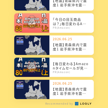
【地震】青森県内で震
度1 岩手県沖を震源
とする最大震度1の地
震が発生 津波の心
配...
「今日の目玉商品
は？」毎日変わるAma
zonタイムセールが見
PR(Amazon)
逃せない
2026.06.25
【地震】青森県内で震
度1 岩手県沖を震源
とする最大震度1の地
震が発生 津波の心
配...
【毎日変わる】Amazo
nタイムセールが見逃
せない！
PR(Amazon)
2026.06.25
【地震】青森県内で震
度1 岩手県沖を震源
とする最大震度1の地
震が発生 津波の心
Recommended by
配...