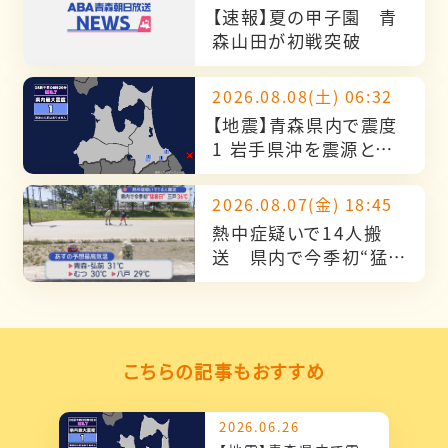
【速報】夏の甲子園 青
森山田が初戦突破
2026.08.08(土) 06:32
【地震】青森県内で震度
1 岩手県沖を震源とす
る最大震度1の地震が発
生 津波の心配なし
2026.08.07(金) 18:45
熱中症疑いで14人搬
送 県内で今季初“猛暑
日” 三戸36℃
こちらの記事もおすすめ
2026.06.26