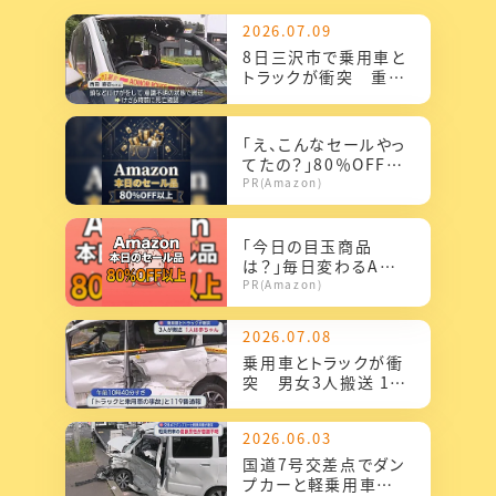
2026.07.09
8日三沢市で乗用車と
トラックが衝突 重体
の0歳の赤ちゃん死亡
「え、こんなセールやっ
てたの？」80％OFF以
上が続々登場！Amaz
PR(Amazon)
onの本気が...
「今日の目玉商品
は？」毎日変わるAma
zonタイムセールが見
PR(Amazon)
逃せない
2026.07.08
乗用車とトラックが衝
突 男女3人搬送 1人
は男の赤ちゃん
2026.06.03
国道7号交差点でダン
プカーと軽乗用車が