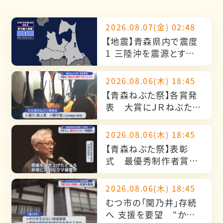
2026.08.07(金) 02:48
【地震】青森県内で震度
1 三陸沖を震源とする
最大震度1の地震が発
生 津波の心配なし
2026.08.06(木) 18:45
【青森ねぶた祭】各賞発
表 大賞にＪＲねぶた実
行プロジェクト「北海の
雄」
2026.08.06(木) 18:45
【青森ねぶた祭】表彰
式 最優秀制作者賞11
回目のねぶた名人・竹浪
比呂央さんの葛藤と
2026.08.06(木) 18:45
は…
むつ市の「関乃井」存続
へ 支援を要望 “かけ