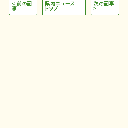
< 前の記
県内ニュース
次の記事
事
トップ
>