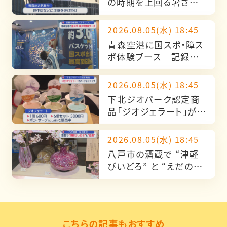
の時期を上回る暑さ
三戸で真夏日
2026.08.05(水) 18:45
青森空港に国スポ・障ス
ポ体験ブース 記録を
体感「すごい！」
2026.08.05(水) 18:45
下北ジオパーク認定商
品「ジオジェラート」が
バージョンアップ
2026.08.05(水) 18:45
八戸市の酒蔵で “津軽
びいどろ” と “えだのに
わさんの絵画” 作品展
こちらの記事もおすすめ