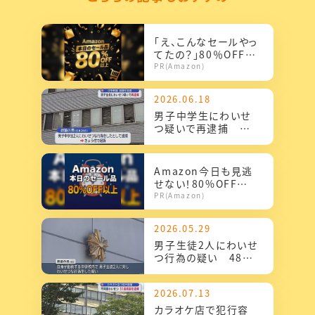
「え、こんなセールやっ
てたの？」80％OFF以
上が続々登場！Amaz
PR(Amazon)
onの本気が...
2026.06.18
男子中学生にわいせ
つ疑いで再逮捕 中
学校教諭の男 容疑を
否認
Amazon今日も見逃
せない！80%OFF以
上が続々登場
PR(Amazon)
2026.05.29
男子生徒2人にわいせ
つ行為の疑い 48歳
の中学校教諭の男を
逮捕
2026.07.13
カラオケ店で犯行容