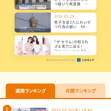
つ疑いで再逮捕 中
学校教諭の男 容疑を
否認
2026.05.29
男子生徒2人にわいせ
つ行為の疑い 48歳
の中学校教諭の男を
逮捕
『ザ セラム』の知られ
ざる実力に迫る！
PR(エリクシール on 美的.com)
Recommended by
週間ランキング
月間ランキング
2026.07.30(木) 18:45