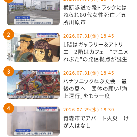
横断歩道で軽トラックには
ねられ80代女性死亡／五
所川原市
2026.07.31(金) 18:45
1階はギャラリー＆アトリ
エ 2階はカフェ “アニメ
ねぶた”の発信拠点が誕生
2026.07.31(金) 18:45
パナソニックねぶた会 最
後の夏へ 団体の願い「海
上運行」をもう一度
2026.07.29(水) 18:30
青森市でアパート火災 け
が人はなし