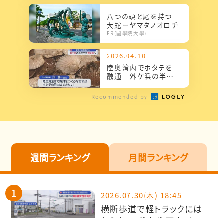
貝を融通
八つの頭と尾を持つ
大蛇ーヤマタノオロチ
PR(國學院大學)
2026.04.10
陸奥湾内でホタテを
融通 外ケ浜の半成
貝を野辺地へ 次週
には横浜にも
Recommended by
週間ランキング
月間ランキング
2026.07.30(木) 18:45
横断歩道で軽トラックには