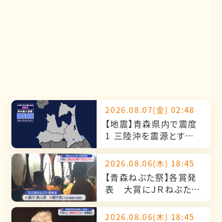
2026.08.07(金) 02:48
【地震】青森県内で震度
1 三陸沖を震源とする
最大震度1の地震が発
生 津波の心配なし
2026.08.06(木) 18:45
【青森ねぶた祭】各賞発
表 大賞にＪＲねぶた実
行プロジェクト「北海の
雄」
2026.08.06(木) 18:45