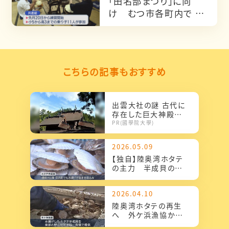
「田名部まつり」に向
け むつ市各町内で は
やしの練習盛ん
こちらの記事もおすすめ
出雲大社の謎 古代に
存在した巨大神殿の
ルーツに迫る
PR(國學院大學)
2026.05.09
【独自】陸奥湾ホタテ
の主力 半成貝の水
揚げ始まる／青森・外
ケ浜町
2026.04.10
陸奥湾ホタテの再生
へ 外ケ浜漁協から
野辺地町漁協へ半成