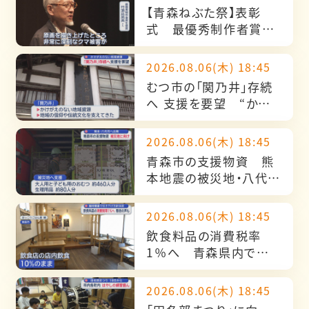
【青森ねぶた祭】表彰
式 最優秀制作者賞11
回目のねぶた名人・竹浪
比呂央さんの葛藤と
2026.08.06(木) 18:45
は…
むつ市の「関乃井」存続
へ 支援を要望 “かけ
がえのない地域資源”
2026.08.06(木) 18:45
青森市の支援物資 熊
本地震の被災地・八代市
へ出発
2026.08.06(木) 18:45
飲食料品の消費税率
1％へ 青森県内では
歓迎の声や懸念の声も
2026.08.06(木) 18:45