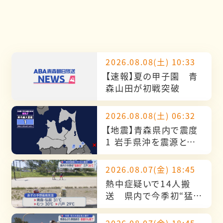
2026.08.08(土) 10:33
【速報】夏の甲子園 青
森山田が初戦突破
2026.08.08(土) 06:32
【地震】青森県内で震度
1 岩手県沖を震源とす
る最大震度1の地震が発
生 津波の心配なし
2026.08.07(金) 18:45
熱中症疑いで14人搬
送 県内で今季初“猛暑
日” 三戸36℃