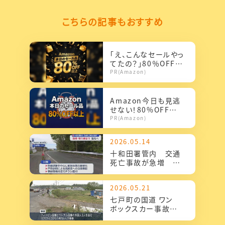
こちらの記事もおすすめ
「え、こんなセールやっ
てたの？」80％OFF以
上が続々登場！Amaz
PR(Amazon)
onの本気が...
Amazon今日も見逃
せない！80%OFF以
上が続々登場
PR(Amazon)
2026.05.14
十和田署管内 交通
死亡事故が急増 指
導・取り締まり 強化
へ
2026.05.21
七戸町の国道 ワン
ボックスカー事故
外国人など4人重傷2