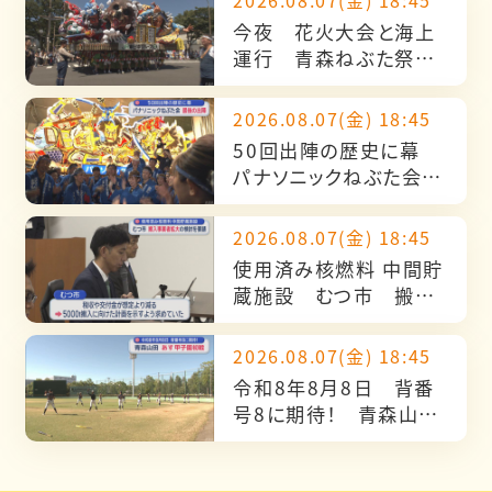
2026.08.07(金) 18:45
今夜 花火大会と海上
運行 青森ねぶた祭最
終日 昼運行も魅了
2026.08.07(金) 18:45
50回出陣の歴史に幕
パナソニックねぶた会
最後の出陣
2026.08.07(金) 18:45
使用済み核燃料 中間貯
蔵施設 むつ市 搬入
事業者拡大の検討を要
請
2026.08.07(金) 18:45
令和8年8月8日 背番
号8に期待！ 青森山
田 あす甲子園初戦