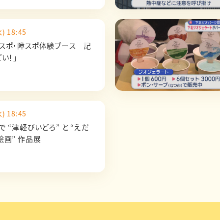
) 18:45
スポ・障スポ体験ブース 記
い！」
) 18:45
 “津軽びいどろ” と “えだ
絵画” 作品展