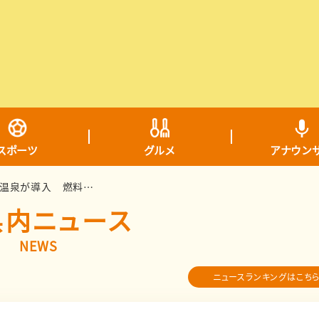
スポーツ
グルメ
アナウン
“木質チップボイラー” 平川市の温泉が導入 燃料費抑えて環境に優しい
県内ニュース
NEWS
ニュースランキングはこち