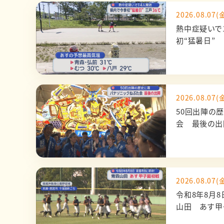
2026.08.07(金
熱中症疑いで
初“猛暑日” 
2026.08.07(金
50回出陣の
会 最後の
2026.08.07(金
令和8年8月
山田 あす甲