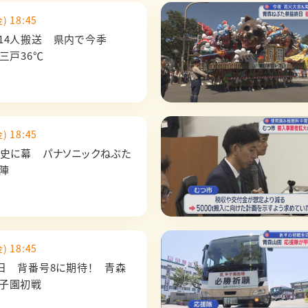
) 18:45
14人搬送 県内で今季
三戸36℃
) 18:45
歴史に幕 パナソニックねぶた
出陣
) 18:45
8日 背番号8に期待！ 青森
子園初戦