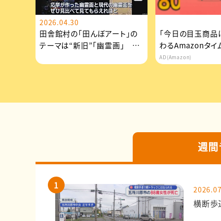
2026.04.30
田舎館村の「田んぼアート」の
「今日の目玉商品
テーマは“新旧”「幽霊画」 第
わるAmazonタ
２会場は「りんご娘」
逃せない
AD(Amazon)
週間
2026.07
横断歩