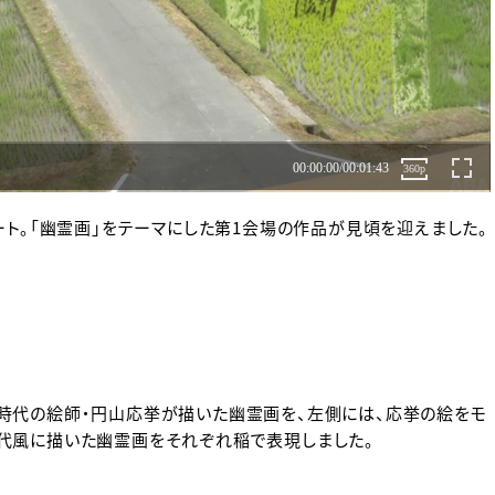
ート。「幽霊画」をテーマにした第1会場の作品が見頃を迎えました。
時代の絵師・円山応挙が描いた幽霊画を、左側には、応挙の絵をモ
代風に描いた幽霊画をそれぞれ稲で表現しました。