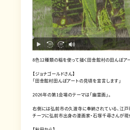
8色12種類の稲を使って描く田舎館村の田んぼア
【ジョナゴールドさん】
「田舎館村田んぼアートの見頃を宣言します」
2026年の第1会場のテーマは「幽霊画」。
右側には弘前市の久渡寺に奉納されている、江戸
チーフに弘前市出身の漫画家・石塚千尋さんが現
【秋田から】