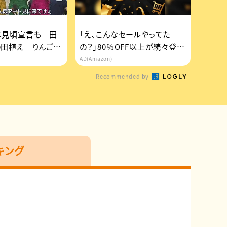
は見頃宣言も 田
「え、こんなセールやってた
の田植え りんご娘
の？」80％OFF以上が続々登
場！Amazonの本気が...
AD(Amazon)
Recommended by
キング