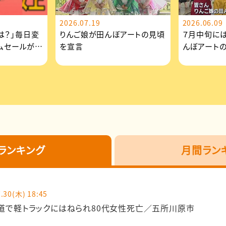
2026.07.19
2026.06.09
は？」毎日変
りんご娘が田んぼアートの見頃
７月中旬に
イムセールが見
を宣言
んぼアート
参加
ランキング
月間ラン
.30(木) 18:45
道で軽トラックにはねられ80代女性死亡／五所川原市