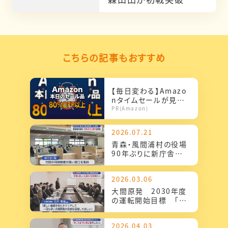
こちらの記事もおすすめ
【毎日変わる】Amazo
nタイムセールが見逃
せない！
PR(Amazon)
2026.07.21
青森・風間浦村の役場
90年ぶりに新庁舎完
成 防災・減災の拠点
施設にも活用
2026.03.06
大間原発 2030年度
の運転開始目標 「非
常に厳しいと言わざる
を得ない」
2026.04.03