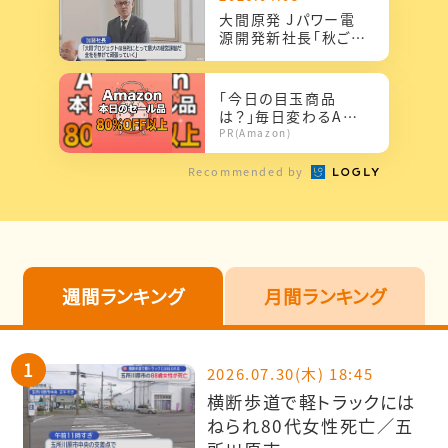
大間原発 Jパワー電
源開発新社長「秋ごろ
までに新工程示した
い」
「今日の目玉商品
は？」毎日変わるAma
zonタイムセールが見
PR(Amazon)
逃せない
Recommended by
週間ランキング
月間ランキング
2026.07.30(木) 18:45
横断歩道で軽トラックには
ねられ80代女性死亡／五