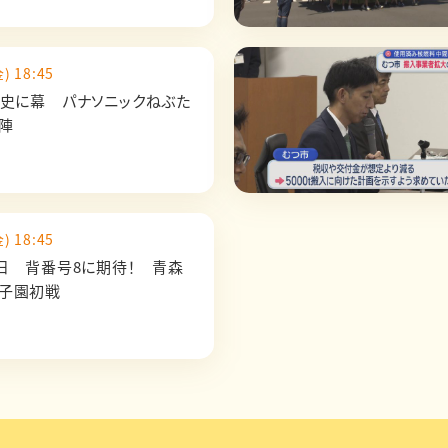
) 18:45
歴史に幕 パナソニックねぶた
出陣
) 18:45
8日 背番号8に期待！ 青森
子園初戦