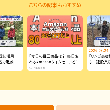
こちらの記事もおすすめ
2026.03.24
支援に活用
「今日の目玉商品は？」毎日変
「リンゴ高密
税で弘前市
わるAmazonタイムセールが見
ぶ 建設業
逃せない
デビュー”
AD(Amazon)