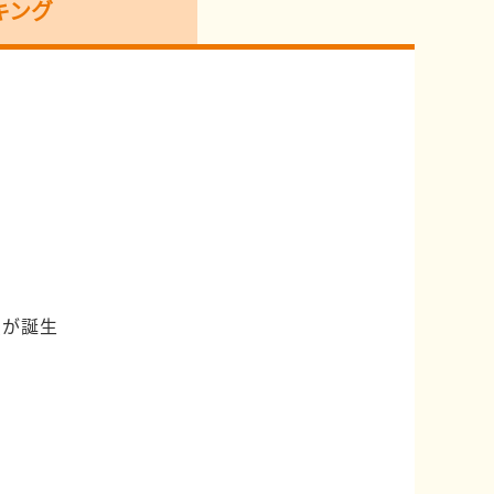
キング
点が誕生