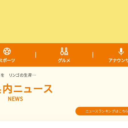
スポーツ
グルメ
アナウン
良品安定生産のため適正な着果を リンゴの生産技術研修会
県内ニュース
NEWS
ニュースランキングはこち