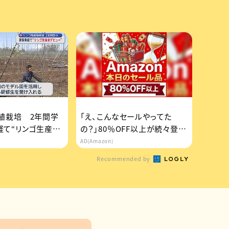
植栽培 2年間学
「え、こんなセールやってた
経て“リンゴ生産者
の？」80％OFF以上が続々登
／青森県
場！Amazonの本気が...
AD(Amazon)
Recommended by